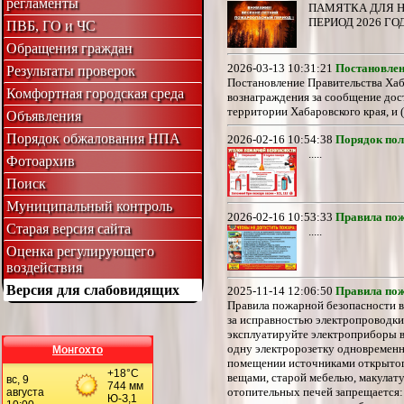
регламенты
ПАМЯТКА ДЛЯ 
ПЕРИОД 2026 ГОДА 
ПВБ, ГО и ЧС
Обращения граждан
2026-03-13 10:31:21
Постановлени
Результаты проверок
Постановление Правительства Хаб
Комфортная городская среда
вознаграждения за сообщение дос
территории Хабаровского края, и (
Объявления
Порядок обжалования НПА
2026-02-16 10:54:38
Порядок пол
.....
Фотоархив
Поиск
Муниципальный контроль
2026-02-16 10:53:33
Правила пож
Старая версия сайта
.....
Оценка регулирующего
воздействия
Версия для слабовидящих
2025-11-14 12:06:50
Правила пож
Правила пожарной безопасности в 
за исправностью электропроводки,
эксплуатируйте электроприборы в 
одну электророзетку одновременно
Монгохто
помещении источниками открытого 
вещами, старой мебелью, макулату
отопительных печей запрещается: