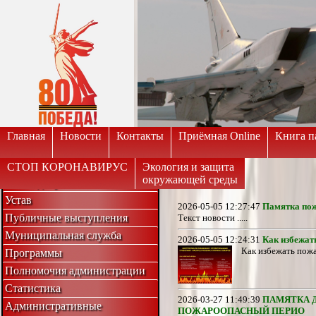
Вкл
Версия для слабовидящих:
Изображе
Главная
Новости
Контакты
Приёмная Online
Книга п
СТОП КОРОНАВИРУС
Экология и защита
окружающей среды
Совет депутатов
Устав
2026-05-05 12:27:47
Памятка по
Публичные выступления
Текст новости .....
Муниципальная служба
2026-05-05 12:24:31
Как избежат
Как избежать пожар
Программы
Полномочия администрации
Статистика
2026-03-27 11:49:39
ПАМЯТКА 
Административные
ПОЖАРООПАСНЫЙ ПЕРИО