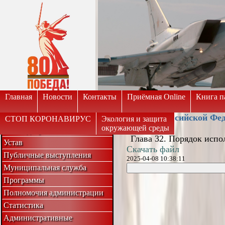
Вкл
Версия для слабовидящих:
Изображе
Главная
Новости
Контакты
Приёмная Online
Книга п
Кодекс Российской Фед
СТОП КОРОНАВИРУС
Экология и защита
окружающей среды
Совет депутатов
Глава 32. Порядок исп
Устав
Скачать файл
Публичные выступления
2025-04-08 10:38:11
Муниципальная служба
Программы
Полномочия администрации
Статистика
Административные