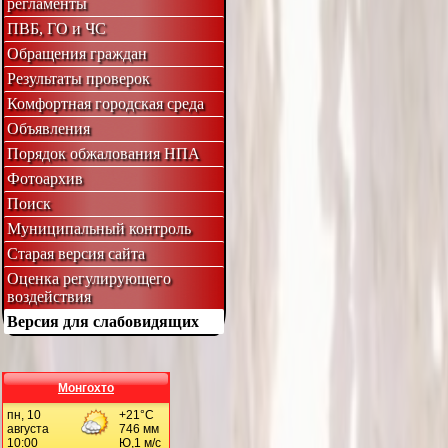
регламенты
ПВБ, ГО и ЧС
Обращения граждан
Результаты проверок
Комфортная городская среда
Объявления
Порядок обжалования НПА
Фотоархив
Поиск
Муниципальный контроль
Старая версия сайта
Оценка регулирующего
воздействия
Версия для слабовидящих
Монгохто