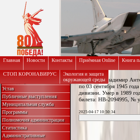
Вкл
Версия для слабовидящих:
Изображе
Главная
Новости
Контакты
Приёмная Online
Книга п
СТОП КОРОНАВИРУС
Экология и защита
Крунтов Владимир Антон
окружающей среды
Совет депутатов
по 03 сентября 1945 года
Устав
дивизии. Умер в 1989 го
Публичные выступления
билета: НВ-2094995, № у
Муниципальная служба
Программы
2025-04-17 10:50:34
Полномочия администрации
Статистика
Административные